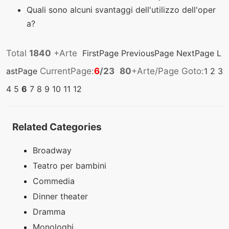
Quali sono alcuni svantaggi dell'utilizzo dell'oper
a?
Total
1840
+Arte
FirstPage
PreviousPage
NextPage
L
astPage
CurrentPage:
6
/23
80
+Arte/Page Goto:
1
2
3
4
5
6
7
8
9
10
11
12
Related Categories
Broadway
Teatro per bambini
Commedia
Dinner theater
Dramma
Monologhi