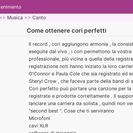
ttenimento
>>
Musica
>>
Canto
Come ottenere cori perfetti
Il record , cori aggiungono armonia , la consi
eseguite dal vivo , i cori permettono la vostr
professionale, più vicina a quella della registraz
registrazione noti hanno iniziato la loro carrie
O'Connor e Paula Cole che sia registrato ed e
Sheryl Crow , che faceva parte della band di 
Cori perfetto può portare una canzone per la 
registrate e prodotte correttamente . Il supp
lanciare una carriera da solista , quindi non v
"second best ". Cose che ti serviranno
Microfoni
cavi XLR
software di mixaggio