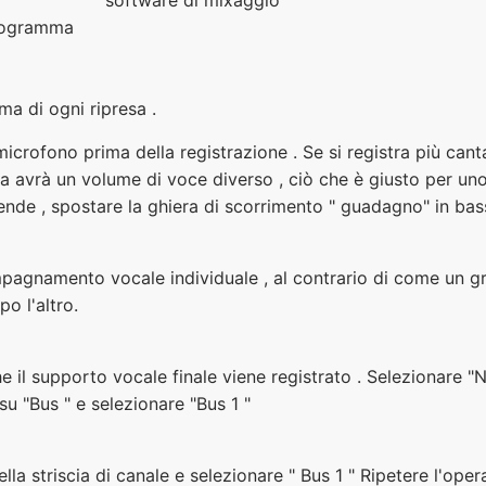
programma
rima di ogni ripresa .
icrofono prima della registrazione . Se si registra più cant
ta avrà un volume di voce diverso , ciò che è giusto per uno
cende , spostare la ghiera di scorrimento " guadagno" in bas
pagnamento vocale individuale , al contrario di come un gr
o l'altro.
che il supporto vocale finale viene registrato . Selezionare
 su "Bus " e selezionare "Bus 1 "
della striscia di canale e selezionare " Bus 1 " Ripetere l'ope