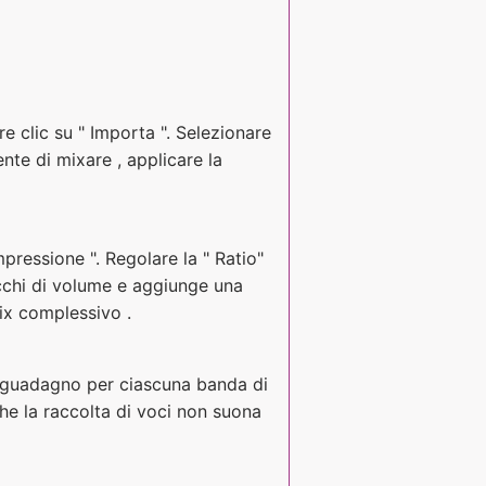
are clic su " Importa ". Selezionare
ente di mixare , applicare la
ompressione ". Regolare la " Ratio"
icchi di volume e aggiunge una
mix complessivo .
di guadagno per ciascuna banda di
he la raccolta di voci non suona