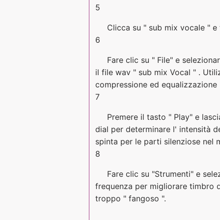
5
Clicca su " sub mix vocale " e 
6
Fare clic su " File" e seleziona
il file wav " sub mix Vocal " . Uti
compressione ed equalizzazione pe
7
Premere il tasto " Play" e lasci
dial per determinare l' intensità
spinta per le parti silenziose nel
8
Fare clic su "Strumenti" e sel
frequenza per migliorare timbro d
troppo " fangoso ".