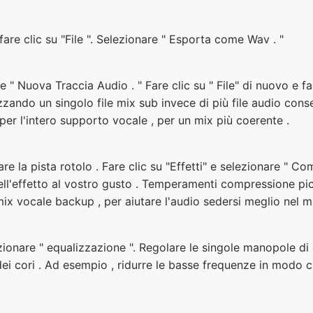
fare clic su "File ". Selezionare " Esporta come Wav . "
re " Nuova Traccia Audio . " Fare clic su " File" di nuovo e f
lizzando un singolo file mix sub invece di più file audio cons
r l'intero supporto vocale , per un mix più coerente .
are la pista rotolo . Fare clic su "Effetti" e selezionare " C
 dell'effetto al vostro gusto . Temperamenti compressione p
 mix vocale backup , per aiutare l'audio sedersi meglio nel 
ezionare " equalizzazione ". Regolare le singole manopole 
ei cori . Ad esempio , ridurre le basse frequenze in modo c