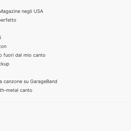
Magazine negli USA
perfetto
e
li
eton
o fuori dal mio canto
ackup
una canzone su GarageBand
th-metal canto