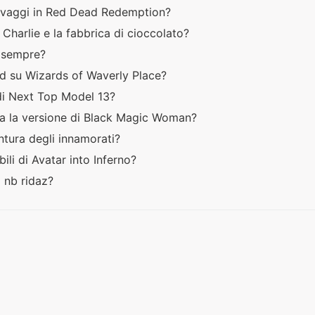
selvaggi in Red Dead Redemption?
m Charlie e la fabbrica di cioccolato?
er sempre?
rd su Wizards of Waverly Place?
di Next Top Model 13?
ata la versione di Black Magic Woman?
ntura degli innamorati?
ili di Avatar into Inferno?
l nb ridaz?