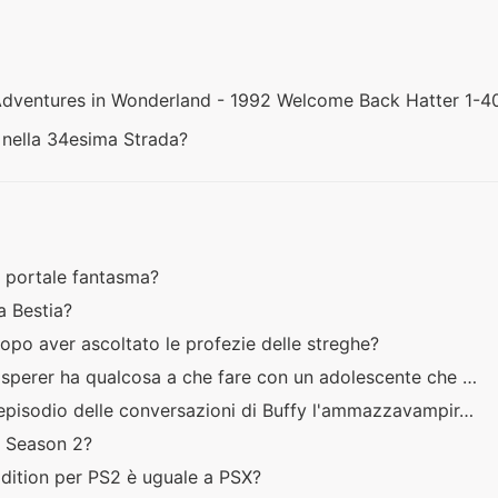
i Adventures in Wonderland - 1992 Welcome Back Hatter 1-
o nella 34esima Strada?
i portale fantasma?
la Bestia?
po aver ascoltato le profezie delle streghe?
isperer ha qualcosa a che fare con un adolescente che …
episodio delle conversazioni di Buffy l'ammazzavampir…
on Season 2?
 Edition per PS2 è uguale a PSX?