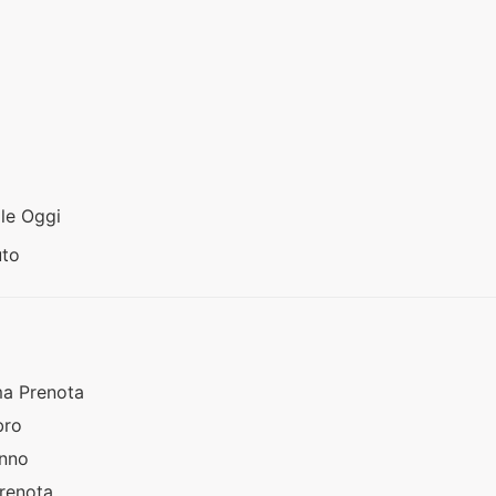
ale Oggi
uto
ma Prenota
ibro
anno
Prenota