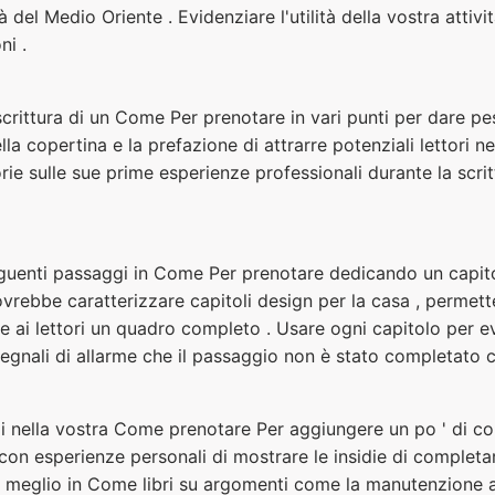
 del Medio Oriente . Evidenziare l'utilità della vostra attiv
ni .
scrittura di un Come Per prenotare in vari punti per dare pes
ella copertina e la prefazione di attrarre potenziali lettori ne
 sulle sue prime esperienze professionali durante la scrittu
eguenti passaggi in Come Per prenotare dedicando un capi
rebbe caratterizzare capitoli design per la casa , permetten
e ai lettori un quadro completo . Usare ogni capitolo per ev
egnali di allarme che il passaggio non è stato completato 
nella vostra Come prenotare Per aggiungere un po ' di colo
ti con esperienze personali di mostrare le insidie ​​di comple
 meglio in Come libri su argomenti come la manutenzione au