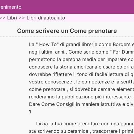
ttenimento
>>
Libri
>>
Libri di autoaiuto
Come scrivere un Come prenotare
La " How To" di grandi librerie come Borders
negli ultimi anni . Come serie come " For Dum
permettono la persona media per imparare come
conoscere la storia americana e usare colori a
dovrebbe riflettere il tono di facile lettura di q
vostre conoscenze , le competenze e la scritt
come prenotare , si dovrebbe cercare elementi 
renderanno la pubblicazione più interessante . 
Dare Come Consigli in maniera istruttiva e div
1
Inizia la tua come prenotare con una panor
sta scrivendo su ceramica , trascorrere i primi