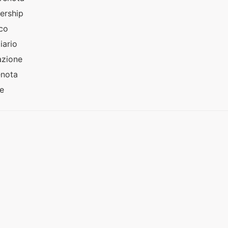
dership
ico
diario
fazione
enota
ne