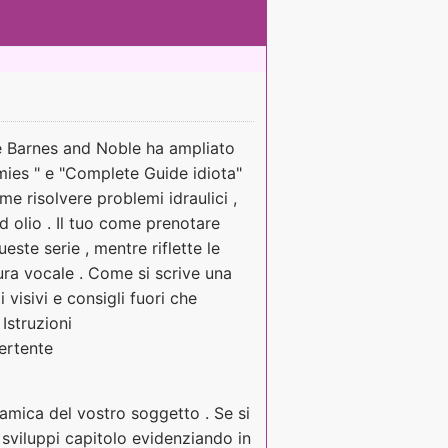
 e Barnes and Noble ha ampliato
mies " e "Complete Guide idiota"
 risolvere problemi idraulici ,
d olio . Il tuo come prenotare
ueste serie , mentre riflette le
ura vocale . Come si scrive una
visivi e consigli fuori che
Istruzioni
ertente
amica del vostro soggetto . Se si
 sviluppi capitolo evidenziando in